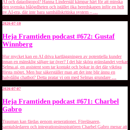
AI och dataoligopol? ⁠Hanna Linderstål⁠ kämpar hårt för att minska
den svenska blåögdheten och istället öka beredskapen inför en helt
ny AI-era, där inte bara samhällskritiska system – …
2026-07-10
Heja
Heja Framtiden podcast #672: Gustaf
Framtiden
Winnberg
podcast
#672:
Gustaf
Hur mycket kan en AI driva kartläggningen av potentiella kunder
Winnberg
innan en mänsklig säljare tar över? I det här sköra gränslandet verkar
⁠Selma.ai⁠, en assistent som tar kontakt och bokar in det där viktiga
första mötet. Men hur säkerställer man att det inte blir ännu en
halvdålig chatbot? Detta pratar vi om med Selmas grundare …
2026-07-07
Heja
Heja Framtiden podcast #671: Charbel
Framtiden
Gabro
podcast
#671:
Charbel
Trauman kan färdas genom generationer. Föreläsaren,
Gabro
samtalsledaren och integrationsinspiratören ⁠Charbel Gabro⁠ menar att