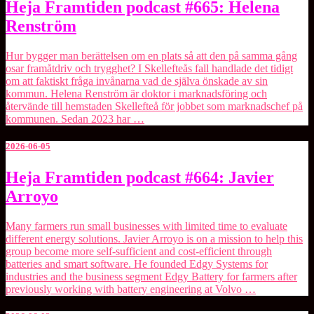
Heja
Heja Framtiden podcast #665: Helena
Framtiden
Renström
podcast
#665:
Helena
Hur bygger man berättelsen om en plats så att den på samma gång
Renström
osar framåtdriv och trygghet? I Skellefteås fall handlade det tidigt
om att faktiskt fråga invånarna vad de själva önskade av sin
kommun. Helena Renström är doktor i marknadsföring och
återvände till hemstaden Skellefteå för jobbet som marknadschef på
kommunen. Sedan 2023 har …
2026-06-05
Heja
Heja Framtiden podcast #664: Javier
Framtiden
Arroyo
podcast
#664:
Javier
Many farmers run small businesses with limited time to evaluate
Arroyo
different energy solutions. Javier Arroyo is on a mission to help this
group become more self-sufficient and cost-efficient through
batteries and smart software. He founded ⁠Edgy Systems⁠ for
industries and the business segment ⁠Edgy Battery⁠ for farmers after
previously working with battery engineering at Volvo …