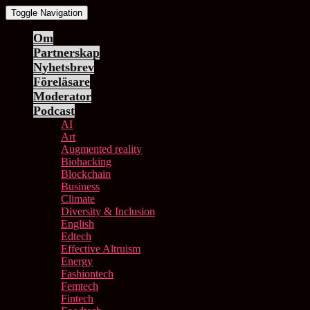
Toggle Navigation
Om
Partnerskap
Nyhetsbrev
Föreläsare
Moderator
Podcast
AI
Art
Augmented reality
Biohacking
Blockchain
Business
Climate
Diversity & Inclusion
English
Edtech
Effective Altruism
Energy
Fashiontech
Femtech
Fintech