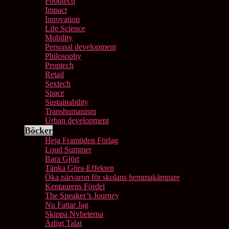
Foodtech
Impact
Innovation
Life Science
Mobility
Personal development
Philosophy
Proptech
Retail
Sextech
Space
Sustainability
Transhumanism
Urban development
Böcker
Heja Framtiden Förlag
Loud Summer
Bara Gjört
Tänka Göra-Effekten
Öka närvaron för skolans hemmakämpare
Kentaurens Fördel
The Speaker’s Journey
Nu Fattar Jag
Skippa Nyheterna
Ärligt Talat