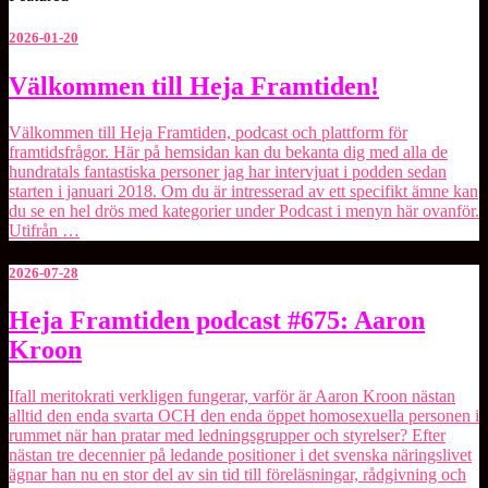
2026-01-20
Välkommen
Välkommen till Heja Framtiden!
till
Heja
Välkommen till Heja Framtiden, podcast och plattform för
Framtiden!
framtidsfrågor. Här på hemsidan kan du bekanta dig med alla de
hundratals fantastiska personer jag har intervjuat i podden sedan
starten i januari 2018. Om du är intresserad av ett specifikt ämne kan
du se en hel drös med kategorier under Podcast i menyn här ovanför.
Utifrån …
2026-07-28
Heja
Heja Framtiden podcast #675: Aaron
Framtiden
Kroon
podcast
#675:
Aaron
Ifall meritokrati verkligen fungerar, varför är ⁠Aaron Kroon⁠ nästan
Kroon
alltid den enda svarta OCH den enda öppet homosexuella personen i
rummet när han pratar med ledningsgrupper och styrelser? Efter
nästan tre decennier på ledande positioner i det svenska näringslivet
ägnar han nu en stor del av sin tid till föreläsningar, rådgivning och