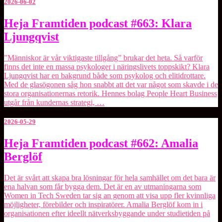
2026-06-02
Heja
Heja Framtiden podcast #663: Klara
Framtiden
Ljungqvist
podcast
#663:
Klara
”Människor är vår viktigaste tillgång” brukar det heta. Så varför
Ljungqvist
finns det inte en massa psykologer i näringslivets toppskikt? Klara
Ljungqvist har en bakgrund både som psykolog och elitidrottare.
Med de glasögonen såg hon snabbt att det var något som skavde i de
stora organisationernas retorik. Hennes bolag ⁠People Heart Business⁠
utgår från kundernas strategi, …
2026-05-29
Heja
Heja Framtiden podcast #662: Amalia
Framtiden
Berglöf
podcast
#662:
Amalia
Det är svårt att skapa bra lösningar för hela samhället om det bara är
Berglöf
ena halvan som får bygga dem. Det är en av utmaningarna som
⁠Women in Tech Sweden⁠ tar sig an genom att visa upp fler kvinnliga
möjligheter, förebilder och inspiratörer. ⁠Amalia Berglöf⁠ kom in i
organisationen efter ideellt nätverksbyggande under studietiden på