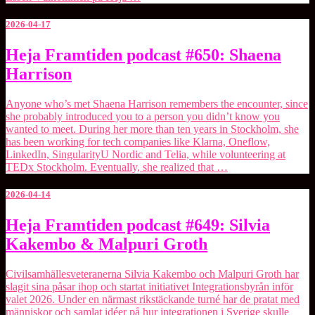
2026-04-17
Heja
Heja Framtiden podcast #650: Shaena
Framtiden
Harrison
podcast
#650:
Shaena
Anyone who’s met ⁠Shaena Harrison⁠ remembers the encounter, since
Harrison
she probably introduced you to a person you didn’t know you
wanted to meet. During her more than ten years in Stockholm, she
has been working for tech companies like Klarna, Oneflow,
LinkedIn, SingularityU Nordic and Telia, while volunteering at
TEDx Stockholm. Eventually, she realized that …
2026-04-14
Heja
Heja Framtiden podcast #649: Silvia
Framtiden
Kakembo & Malpuri Groth
podcast
#649:
Silvia
Civilsamhällesveteranerna Silvia Kakembo och Malpuri Groth har
Kakembo
slagit sina påsar ihop och startat initiativet ⁠Integrationsbyrån⁠ inför
&
valet 2026. Under en närmast rikstäckande turné har de pratat med
Malpuri
människor och samlat idéer på hur integrationen i Sverige skulle