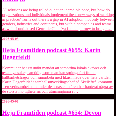
#656:
Gertrude
AI solutions are being rolled out at an incredible pace, but how do
Chilufya
organizations and individuals implement these new ways of working
in practice? Turns out there’s a gap in AI adoption, not only between
genders, industries and continents, but within companies and teams
as well. Lund-based ⁠Gertrude Chilufya⁠ is on a journey to bridge …
2026-05-05
Heja
Heja Framtiden podcast #655: Karin
Framtiden
Degerfeldt
podcast
#655:
Karin
Kommuner har ett unikt mandat att samordna lokala aktörer och
Degerfeldt
testa nya saker, samtidigt som man kan springa fort fram i
hållbarhetsfrågor och samarbeta med likasinnade över hela världen.
Karin Degerfeldt är samhällsutvecklingschef på Skellefteå kommun
– en verksamhet som under de senaste tio åren har hanterat några av
de största möjligheterna och utmaningarna i …
2026-05-01
Heja
Heja Framtiden podcast #654: Devon
Framtiden