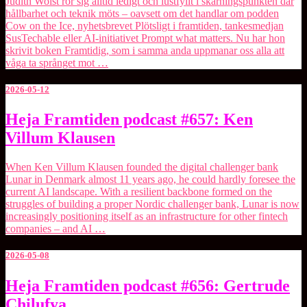
Judith Wolst rör sig alltid ledigt och lustfyllt i skärningspunkten där
Wolst
hållbarhet och teknik möts – oavsett om det handlar om podden
Cow on the Ice, nyhetsbrevet Plötsligt i framtiden, tankesmedjan
SusTechable eller AI-initiativet Prompt what matters. Nu har hon
skrivit boken ⁠Framtidig⁠, som i samma anda uppmanar oss alla att
våga ta språnget mot …
2026-05-12
Heja
Heja Framtiden podcast #657: Ken
Framtiden
Villum Klausen
podcast
#657:
Ken
When ⁠Ken Villum Klausen⁠ founded the digital challenger bank
Villum
⁠Lunar⁠ in Denmark almost 11 years ago, he could hardly foresee the
Klausen
current AI landscape. With a resilient backbone formed on the
struggles of building a proper Nordic challenger bank, Lunar is now
increasingly positioning itself as an infrastructure for other fintech
companies – and AI …
2026-05-08
Heja
Heja Framtiden podcast #656: Gertrude
Framtiden
Chilufya
podcast