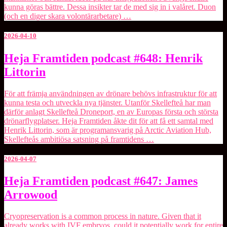
Groth
kunna göras bättre. Dessa insikter tar de med sig in i valåret. Duon
(och en diger skara volontärarbetare) …
2026-04-10
Heja
Heja Framtiden podcast #648: Henrik
Framtiden
Littorin
podcast
#648:
Henrik
För att främja användningen av drönare behövs infrastruktur för att
Littorin
kunna testa och utveckla nya tjänster. Utanför Skellefteå har man
därför anlagt ⁠Skellefteå Droneport⁠, en av Europas första och största
drönarflygplatser. Heja Framtiden åkte dit för att få ett samtal med
Henrik Littorin, som är programansvarig på ⁠Arctic Aviation Hub⁠,
Skellefteås ambitiösa satsning på framtidens …
2026-04-07
Heja
Heja Framtiden podcast #647: James
Framtiden
Arrowood
podcast
#647:
James
Cryopreservation is a common process in nature. Given that it
Arrowood
already works with IVF embryos, could it potentially work for entire