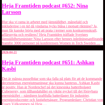
Heja
Heja Framtiden podcast #652: Nina
Framtiden
Larsson
podcast
#652:
Nina
Hur ska vi rama in arbetet med jämställdhet, mångfald och
Larsson
inkludering i en tid då vindarna tycks blåsa i motsatt riktning? Ja,
man får kanske börja med att prata i termer som konkurrenskraft,
affärsnytta och resiliens? Heja Framtiden träffade Sveriges
jämställdhetsminister Nina Larsson efter hennes inledningsanförande
framför 3000 personer på konferensen Women in Tech Sweden …
2026-04-21
Heja
Heja Framtiden podcast #651: Ashkan
Framtiden
Kasbi
podcast
#651:
Ashkan
Det är många pusselbitar som ska falla på plats för att de kommande
Kasbi
decenniernas energiutmaningar ska kunna hanteras. Ashkan Kasbi
är positiv. Han är Nordenchef på det kinesiska batteribolaget
⁠Cubenergy⁠, som tillhandahåller en viktig nyckel till det förnybara
energiskiftet – nämligen kraftfulla batterilager för industrier,
energiproducenter och fastighetsägare. Programledare: ⁠Christian von
Essen ⁠Välkommen på Heja …