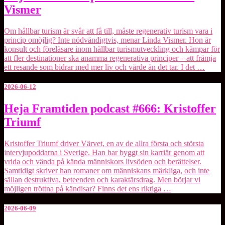
Framtiden
Vismer
podcast
#667:
Linda
Om hållbar turism är svår att få till, måste regenerativ turism vara i
Vismer
princip omöjlig? Inte nödvändigtvis, menar ⁠Linda Vismer⁠. Hon är
konsult och föreläsare inom hållbar turismutveckling och kämpar för
att fler destinationer ska anamma regenerativa principer – att främja
ett resande som bidrar med mer liv och värde än det tar. I det …
2026-06-12
Heja
Heja Framtiden podcast #666: Kristoffer
Framtiden
Triumf
podcast
#666:
Kristoffer
Kristoffer Triumf driver Värvet, en av de allra första och största
Triumf
intervjupoddarna i Sverige. Han har byggt sin karriär genom att
vrida och vända på kända människors livsöden och berättelser.
Samtidigt skriver han romaner om människans märkliga, och inte
sällan destruktiva, beteenden och karaktärsdrag. Men börjar vi
möjligen tröttna på kändisar? Finns det ens riktiga …
2026-06-09