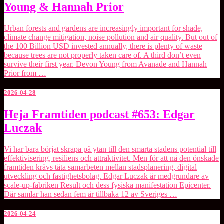
Young & Hannah Prior
podcast
#654:
Devon
Urban forests and gardens are increasingly important for shade,
Young
climate change mitigation, noise pollution and air quality. But out of
&
the 100 Billion USD invested annually, there is plenty of waste
Hannah
because trees are not properly taken care of. A third don’t even
Prior
survive their first year. ⁠Devon Young⁠ from Avanade and ⁠Hannah
Prior⁠ from …
2026-04-28
Heja
Heja Framtiden podcast #653: Edgar
Framtiden
Luczak
podcast
#653:
Edgar
Vi har bara börjat skrapa på ytan till den smarta stadens potential till
Luczak
effektivisering, resiliens och attraktivitet. Men för att nå den önskade
framtiden krävs täta samarbeten mellan stadsplanering, digital
utveckling och fastighetsbolag. Edgar Luczak är medgrundare av
scale-up-fabriken Result och dess fysiska manifestation ⁠Epicenter⁠.
Där samlar han sedan fem år tillbaka 12 av Sveriges …
2026-04-24