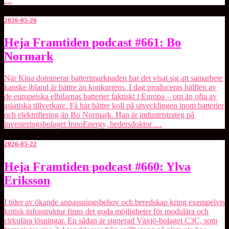
…
2026-05-26
Heja
Heja Framtiden podcast #661: Bo
Framtiden
Normark
podcast
#661:
Bo
När Kina dominerar batterimarknaden har det visat sig att samarbete
Normark
kanske ibland är bättre än konkurrens. I dag produceras hälften av
de europeiska elbilarnas batterier faktiskt i Europa – om än ofta av
asiatiska tillverkare. Få har bättre koll på utvecklingen inom batterier
och elektrifiering än Bo Normark. Han är industristrateg på
investeringsbolaget ⁠InnoEnergy⁠, hedersdoktor …
2026-05-22
Heja
Heja Framtiden podcast #660: Ylva
Framtiden
Eriksson
podcast
#660:
Ylva
I tider av ökande anpassningsbehov och beredskap kring exempelvis
Eriksson
kritisk infrastruktur finns det goda möjligheter för modulära och
cirkulära lösningar. En sådan är signerad Växjö-bolaget ⁠C3C⁠, som