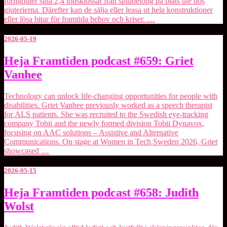
formgjuter sina 2,4 tonsklossar från spillbetong på plats ute hos
gjuterierna. Därefter kan de sälja eller leasa ut hela konstruktioner
eller lösa bitar för framtida behov och kriser. …
2026-05-19
Heja
Heja Framtiden podcast #659: Griet
Framtiden
Vanhee
podcast
#659:
Griet
Technology can unlock life-changing opportunities for people with
Vanhee
disabilities. Griet Vanhee previously worked as a speech therapist
for ALS patients. She was recruited to the Swedish eye-tracking
company Tobii and the newly formed division ⁠Tobii Dynavox⁠,
focusing on AAC solutions – Assistive and Alternative
Communications. On stage at ⁠Women in Tech Sweden 2026⁠, Griet
showcased …
2026-05-15
Heja
Heja Framtiden podcast #658: Judith
Framtiden
Wolst
podcast
#658:
Judith