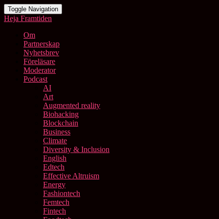
Toggle Navigation
Heja Framtiden
Om
Partnerskap
Nyhetsbrev
Föreläsare
Moderator
Podcast
AI
Art
Augmented reality
Biohacking
Blockchain
Business
Climate
Diversity & Inclusion
English
Edtech
Effective Altruism
Energy
Fashiontech
Femtech
Fintech