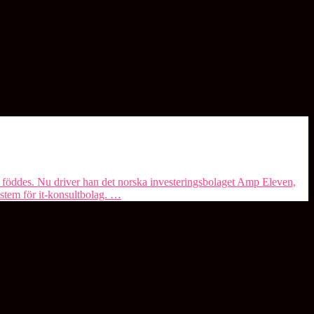
t föddes. Nu driver han det norska investeringsbolaget ⁠Amp Eleven⁠,
ystem för it-konsultbolag. …