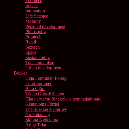
Foodtech
Impact
Innovation
Life Science
Mobility
Personal development
Philosophy
Proptech
Retail
Sextech
Space
Sustainability
Transhumanism
Urban development
Böcker
Heja Framtiden Förlag
Loud Summer
Bara Gjört
Tänka Göra-Effekten
Öka närvaron för skolans hemmakämpare
Kentaurens Fördel
The Speaker’s Journey
Nu Fattar Jag
Skippa Nyheterna
Ärligt Talat