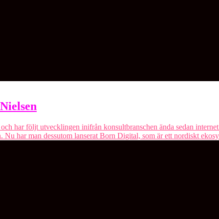
Nielsen
r och har följt utvecklingen inifrån konsultbranschen ända sedan interne
. Nu har man dessutom lanserat ⁠Born Digital⁠, som är ett nordiskt ekos