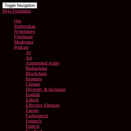
Toggle Navigation
Heja Framtiden
Om
Partnerskap
Nyhetsbrev
Föreläsare
Moderator
Podcast
AI
Art
Augmented reality
Biohacking
Blockchain
Business
Climate
Diversity & Inclusion
English
Edtech
Effective Altruism
Energy
Fashiontech
Femtech
Fintech