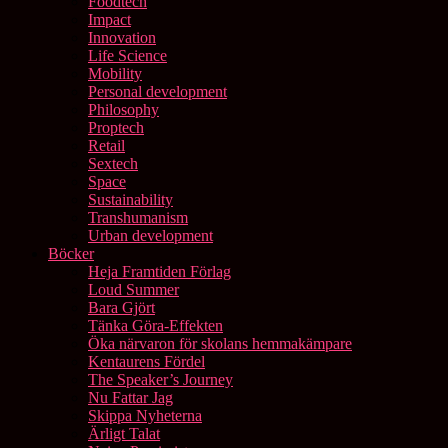
Foodtech
Impact
Innovation
Life Science
Mobility
Personal development
Philosophy
Proptech
Retail
Sextech
Space
Sustainability
Transhumanism
Urban development
Böcker
Heja Framtiden Förlag
Loud Summer
Bara Gjört
Tänka Göra-Effekten
Öka närvaron för skolans hemmakämpare
Kentaurens Fördel
The Speaker’s Journey
Nu Fattar Jag
Skippa Nyheterna
Ärligt Talat