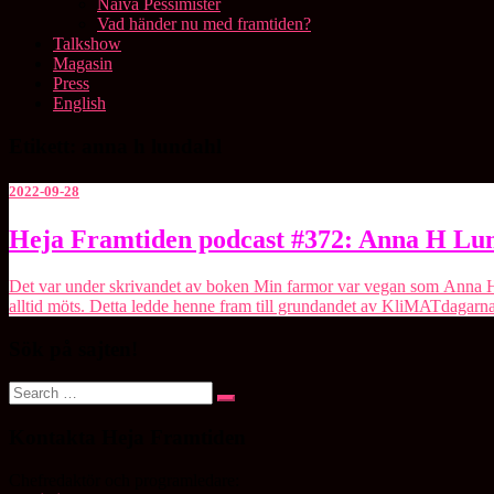
Naiva Pessimister
Vad händer nu med framtiden?
Talkshow
Magasin
Press
English
Etikett:
anna h lundahl
2022-09-28
Heja
Heja Framtiden podcast #372: Anna H Lu
Framtiden
podcast
Det var under skrivandet av boken Min farmor var vegan som Anna H 
#372:
alltid möts. Detta ledde henne fram till grundandet av KliMATdagarn
Anna
H
Sök på sajten!
Lundahl
Search
Search
for:
Kontakta Heja Framtiden
Chefredaktör och programledare: