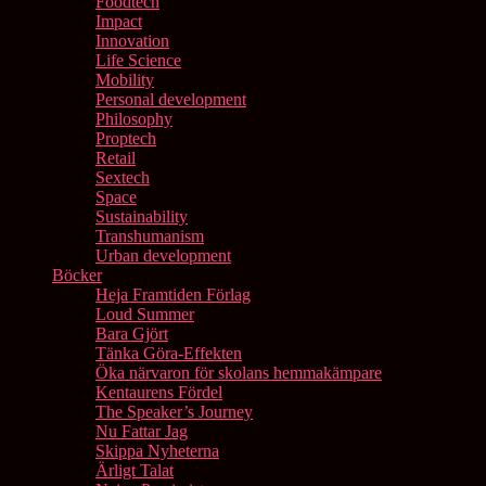
Foodtech
Impact
Innovation
Life Science
Mobility
Personal development
Philosophy
Proptech
Retail
Sextech
Space
Sustainability
Transhumanism
Urban development
Böcker
Heja Framtiden Förlag
Loud Summer
Bara Gjört
Tänka Göra-Effekten
Öka närvaron för skolans hemmakämpare
Kentaurens Fördel
The Speaker’s Journey
Nu Fattar Jag
Skippa Nyheterna
Ärligt Talat