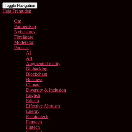
Toggle Navigation
Heja Framtiden
Om
Partnerskap
Nyhetsbrev
Föreläsare
Moderator
Podcast
AI
Art
Augmented reality
Biohacking
Blockchain
Business
Climate
Diversity & Inclusion
English
Edtech
Effective Altruism
Energy
Fashiontech
Femtech
Fintech