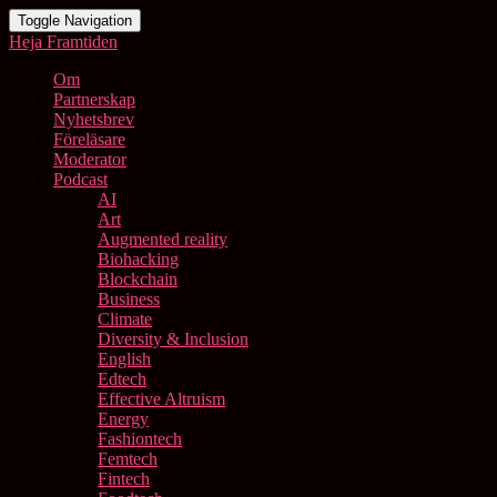
Toggle Navigation
Heja Framtiden
Om
Partnerskap
Nyhetsbrev
Föreläsare
Moderator
Podcast
AI
Art
Augmented reality
Biohacking
Blockchain
Business
Climate
Diversity & Inclusion
English
Edtech
Effective Altruism
Energy
Fashiontech
Femtech
Fintech