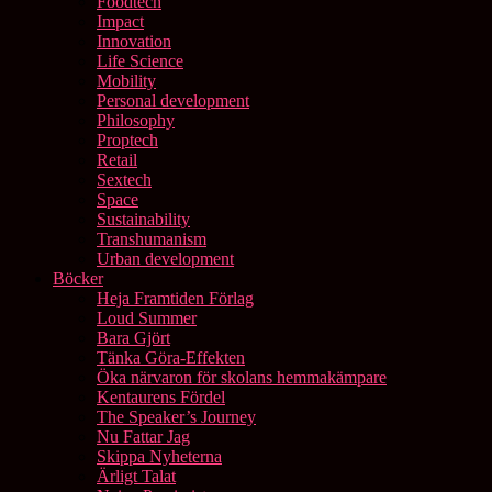
Foodtech
Impact
Innovation
Life Science
Mobility
Personal development
Philosophy
Proptech
Retail
Sextech
Space
Sustainability
Transhumanism
Urban development
Böcker
Heja Framtiden Förlag
Loud Summer
Bara Gjört
Tänka Göra-Effekten
Öka närvaron för skolans hemmakämpare
Kentaurens Fördel
The Speaker’s Journey
Nu Fattar Jag
Skippa Nyheterna
Ärligt Talat