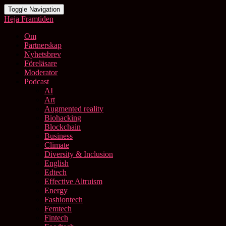
Toggle Navigation
Heja Framtiden
Om
Partnerskap
Nyhetsbrev
Föreläsare
Moderator
Podcast
AI
Art
Augmented reality
Biohacking
Blockchain
Business
Climate
Diversity & Inclusion
English
Edtech
Effective Altruism
Energy
Fashiontech
Femtech
Fintech