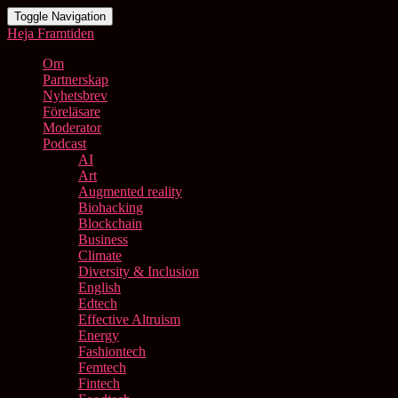
Toggle Navigation
Heja Framtiden
Om
Partnerskap
Nyhetsbrev
Föreläsare
Moderator
Podcast
AI
Art
Augmented reality
Biohacking
Blockchain
Business
Climate
Diversity & Inclusion
English
Edtech
Effective Altruism
Energy
Fashiontech
Femtech
Fintech