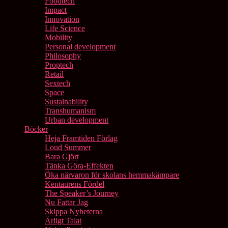
Foodtech
Impact
Innovation
Life Science
Mobility
Personal development
Philosophy
Proptech
Retail
Sextech
Space
Sustainability
Transhumanism
Urban development
Böcker
Heja Framtiden Förlag
Loud Summer
Bara Gjört
Tänka Göra-Effekten
Öka närvaron för skolans hemmakämpare
Kentaurens Fördel
The Speaker’s Journey
Nu Fattar Jag
Skippa Nyheterna
Ärligt Talat