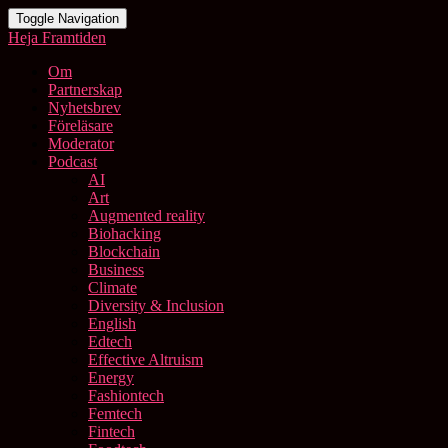
Toggle Navigation
Heja Framtiden
Om
Partnerskap
Nyhetsbrev
Föreläsare
Moderator
Podcast
AI
Art
Augmented reality
Biohacking
Blockchain
Business
Climate
Diversity & Inclusion
English
Edtech
Effective Altruism
Energy
Fashiontech
Femtech
Fintech