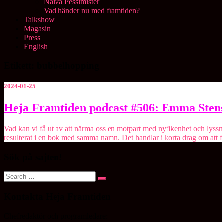
Naiva Pessimister
Vad händer nu med framtiden?
Talkshow
Magasin
Press
English
Etikett:
bubbelhopping
2024-01-25
Heja
Heja Framtiden podcast #506: Emma Sten
Framtiden
podcast
Vad kan vi få ut av att närma oss en motpart med nyfikenhet och ly
#506:
resulterat i en bok med samma namn. Det handlar i korta drag om att
Emma
Stenström
Sök på sajten!
Search
Search
for:
Kontakta Heja Framtiden
Chefredaktör och programledare: