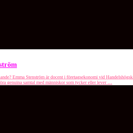
ström
ssnande? Emma Stenström är docent i företagsekonomi vid Handelshögsk
 föra genuina samtal med människor som tycker eller lever …