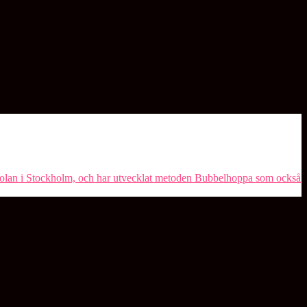
olan i Stockholm, och har utvecklat metoden ⁠Bubbelhoppa⁠ som också