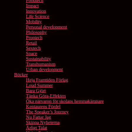
Foodtech
Impact
Innovation
Life Science
Mobility
Personal development
Philosophy
Proptech
Retail
Sextech
Space
Sustainability
Transhumanism
Urban development
Böcker
Heja Framtiden Förlag
Loud Summer
Bara Gjört
Tänka Göra-Effekten
Öka närvaron för skolans hemmakämpare
Kentaurens Fördel
The Speaker’s Journey
Nu Fattar Jag
Skippa Nyheterna
Ärligt Talat