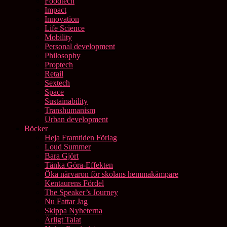
Foodtech
Impact
Innovation
Life Science
Mobility
Personal development
Philosophy
Proptech
Retail
Sextech
Space
Sustainability
Transhumanism
Urban development
Böcker
Heja Framtiden Förlag
Loud Summer
Bara Gjört
Tänka Göra-Effekten
Öka närvaron för skolans hemmakämpare
Kentaurens Fördel
The Speaker’s Journey
Nu Fattar Jag
Skippa Nyheterna
Ärligt Talat