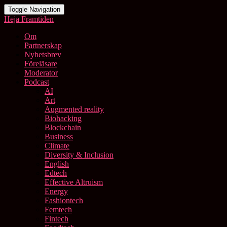
Toggle Navigation
Heja Framtiden
Om
Partnerskap
Nyhetsbrev
Föreläsare
Moderator
Podcast
AI
Art
Augmented reality
Biohacking
Blockchain
Business
Climate
Diversity & Inclusion
English
Edtech
Effective Altruism
Energy
Fashiontech
Femtech
Fintech