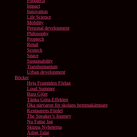
Foodtech
Impact
Innovation
Life Science
Mobility
Personal development
Philosophy
Proptech
Retail
Sextech
Space
Sustainability
Transhumanism
Urban development
Böcker
Heja Framtiden Förlag
Loud Summer
Bara Gjört
Tänka Göra-Effekten
Öka närvaron för skolans hemmakämpare
Kentaurens Fördel
The Speaker’s Journey
Nu Fattar Jag
Skippa Nyheterna
Ärligt Talat