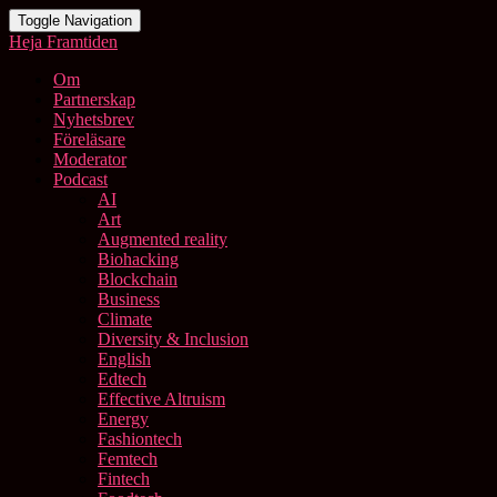
Toggle Navigation
Heja Framtiden
Om
Partnerskap
Nyhetsbrev
Föreläsare
Moderator
Podcast
AI
Art
Augmented reality
Biohacking
Blockchain
Business
Climate
Diversity & Inclusion
English
Edtech
Effective Altruism
Energy
Fashiontech
Femtech
Fintech