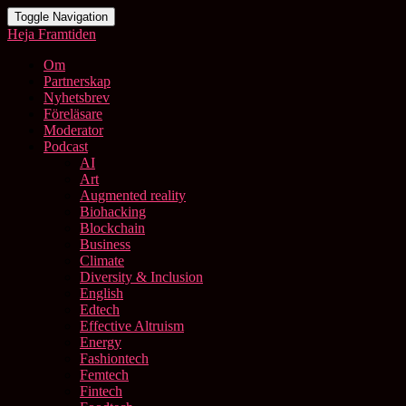
Toggle Navigation
Heja Framtiden
Om
Partnerskap
Nyhetsbrev
Föreläsare
Moderator
Podcast
AI
Art
Augmented reality
Biohacking
Blockchain
Business
Climate
Diversity & Inclusion
English
Edtech
Effective Altruism
Energy
Fashiontech
Femtech
Fintech