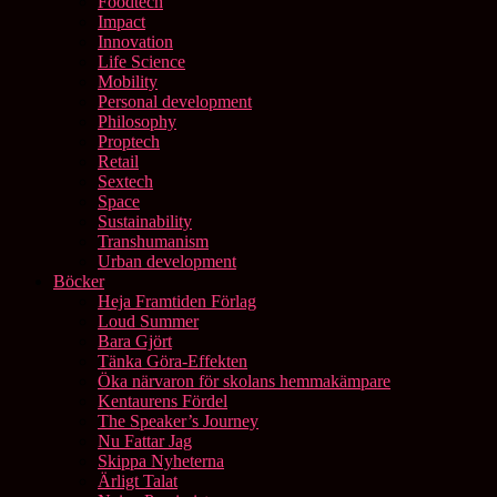
Foodtech
Impact
Innovation
Life Science
Mobility
Personal development
Philosophy
Proptech
Retail
Sextech
Space
Sustainability
Transhumanism
Urban development
Böcker
Heja Framtiden Förlag
Loud Summer
Bara Gjört
Tänka Göra-Effekten
Öka närvaron för skolans hemmakämpare
Kentaurens Fördel
The Speaker’s Journey
Nu Fattar Jag
Skippa Nyheterna
Ärligt Talat