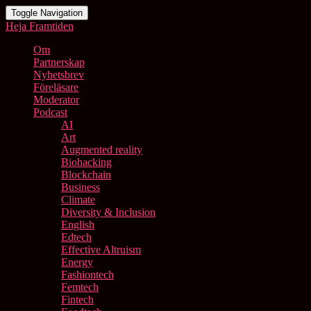
Toggle Navigation
Heja Framtiden
Om
Partnerskap
Nyhetsbrev
Föreläsare
Moderator
Podcast
AI
Art
Augmented reality
Biohacking
Blockchain
Business
Climate
Diversity & Inclusion
English
Edtech
Effective Altruism
Energy
Fashiontech
Femtech
Fintech