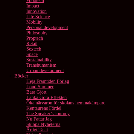
Foodtech
Impact
Innovation
Life Science
Mobility
Personal development
Philosophy
Proptech
Retail
Sextech
Space
Sustainability
Transhumanism
Urban development
Böcker
Heja Framtiden Förlag
Loud Summer
Bara Gjört
Tänka Göra-Effekten
Öka närvaron för skolans hemmakämpare
Kentaurens Fördel
The Speaker’s Journey
Nu Fattar Jag
Skippa Nyheterna
Ärligt Talat