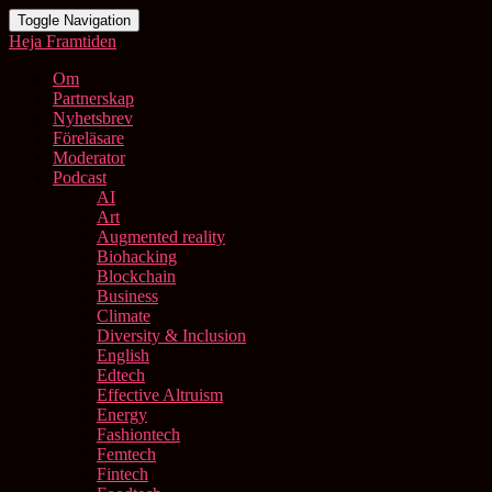
Toggle Navigation
Heja Framtiden
Om
Partnerskap
Nyhetsbrev
Föreläsare
Moderator
Podcast
AI
Art
Augmented reality
Biohacking
Blockchain
Business
Climate
Diversity & Inclusion
English
Edtech
Effective Altruism
Energy
Fashiontech
Femtech
Fintech