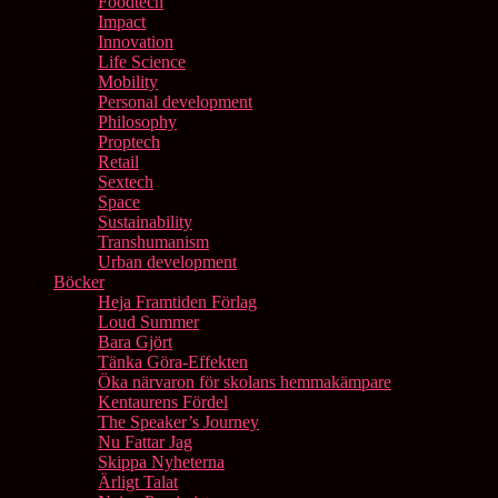
Foodtech
Impact
Innovation
Life Science
Mobility
Personal development
Philosophy
Proptech
Retail
Sextech
Space
Sustainability
Transhumanism
Urban development
Böcker
Heja Framtiden Förlag
Loud Summer
Bara Gjört
Tänka Göra-Effekten
Öka närvaron för skolans hemmakämpare
Kentaurens Fördel
The Speaker’s Journey
Nu Fattar Jag
Skippa Nyheterna
Ärligt Talat