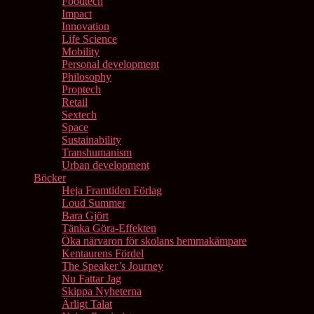
Foodtech
Impact
Innovation
Life Science
Mobility
Personal development
Philosophy
Proptech
Retail
Sextech
Space
Sustainability
Transhumanism
Urban development
Böcker
Heja Framtiden Förlag
Loud Summer
Bara Gjört
Tänka Göra-Effekten
Öka närvaron för skolans hemmakämpare
Kentaurens Fördel
The Speaker’s Journey
Nu Fattar Jag
Skippa Nyheterna
Ärligt Talat