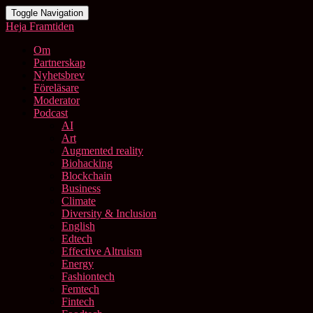
Toggle Navigation
Heja Framtiden
Om
Partnerskap
Nyhetsbrev
Föreläsare
Moderator
Podcast
AI
Art
Augmented reality
Biohacking
Blockchain
Business
Climate
Diversity & Inclusion
English
Edtech
Effective Altruism
Energy
Fashiontech
Femtech
Fintech