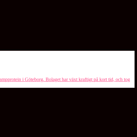
ampprotein i Göteborg. Bolaget har växt kraftigt på kort tid, och tog