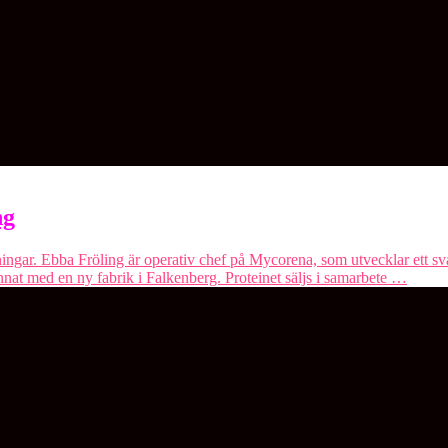
ng
sningar. Ebba Fröling är operativ chef på Mycorena, som utvecklar ett sv
nnat med en ny fabrik i Falkenberg. Proteinet säljs i samarbete …