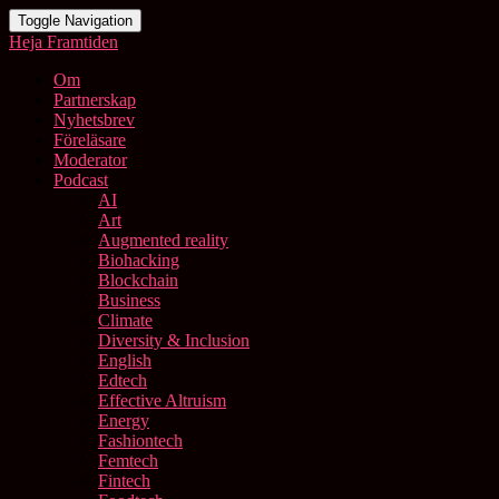
Toggle Navigation
Heja Framtiden
Om
Partnerskap
Nyhetsbrev
Föreläsare
Moderator
Podcast
AI
Art
Augmented reality
Biohacking
Blockchain
Business
Climate
Diversity & Inclusion
English
Edtech
Effective Altruism
Energy
Fashiontech
Femtech
Fintech