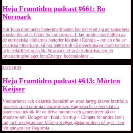
Heja
Heja Framtiden podcast #661: Bo
Framtiden
Normark
podcast
#661:
Bo
När Kina dominerar batterimarknaden har det visat sig att samarbete
Normark
kanske ibland är bättre än konkurrens. I dag produceras hälften av
de europeiska elbilarnas batterier faktiskt i Europa – om än ofta av
asiatiska tillverkare. Få har bättre koll på utvecklingen inom batterier
och elektrifiering än Bo Normark. Han är industristrateg på
investeringsbolaget ⁠InnoEnergy⁠, hedersdoktor …
2025-10-28
Heja
Heja Framtiden podcast #613: Mårten
Framtiden
Keijser
podcast
#613:
Mårten
Vindturbiner och elektrisk framdrift av stora fartyg kräver kraftfulla
Keijser
processer och enorma naturresurser. ⁠Hagnesia⁠ har utvecklat en
patenterad teknik för att driva motorer och generatorer på ett
smartare sätt. Bolaget är i final i Startup 4 Climate för andra året i
rad, och medgrundare Mårten Keijser gästar podden på nytt. Den
här gången har Hagnesia …