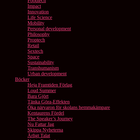
Foodtech
Impact
Innovation
Life Science
Mobility
Personal development
Philosophy
Proptech
Retail
Sextech
Space
Sustainability
Transhumanism
Urban development
Böcker
Heja Framtiden Förlag
Loud Summer
Bara Gjört
Tänka Göra-Effekten
Öka närvaron för skolans hemmakämpare
Kentaurens Fördel
The Speaker’s Journey
Nu Fattar Jag
Skippa Nyheterna
Ärligt Talat