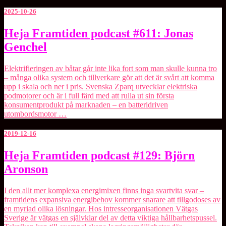
2025-10-26
Heja
Heja Framtiden podcast #611: Jonas
Framtiden
Genchel
podcast
#611:
Jonas
Elektrifieringen av båtar går inte lika fort som man skulle kunna tro
Genchel
– många olika system och tillverkare gör att det är svårt att komma
upp i skala och ner i pris. Svenska ⁠Zparq⁠ utvecklar elektriska
podmotorer och är i full färd med att rulla ut sin första
konsumentprodukt på marknaden – en batteridriven
utombordsmotor …
2019-12-16
Heja
Heja Framtiden podcast #129: Björn
Framtiden
Aronson
podcast
#129:
Björn
I den allt mer komplexa energimixen finns inga svartvita svar –
Aronson
framtidens expansiva energibehov kommer snarare att tillgodoses av
en myriad olika lösningar. Hos intresseorganisationen Vätgas
Sverige är vätgas en självklar del av detta viktiga hållbarhetspussel.