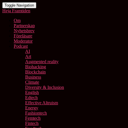
Toggle Navigation
Heja Framtiden
Om
Partnerskap
Nyhetsbrev
Föreläsare
Moderator
Podcast
AI
Art
Augmented reality
Biohacking
Blockchain
Business
Climate
Diversity & Inclusion
English
Edtech
Effective Altruism
Energy
Fashiontech
Femtech
Fintech