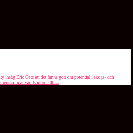
y insåg Eric Öste att det fanns gott om potential i skogs- och
rediens som används inom allt …