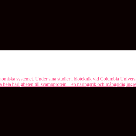
nomiska systemet. Under sina studier i bioteknik vid Columbia Universit
a hela härligheten till svampprotein – en näringsrik och mångsidig ing