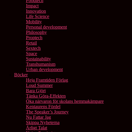
Foodtech
Impact
Innovation
Life Science
Mobility
Personal development
Philosophy
Proptech
Retail
Sextech
Space
Sustainability
Transhumanism
Urban development
Böcker
Heja Framtiden Förlag
Loud Summer
Bara Gjört
Tänka Göra-Effekten
Öka närvaron för skolans hemmakämpare
Kentaurens Fördel
The Speaker’s Journey
Nu Fattar Jag
Skippa Nyheterna
Ärligt Talat