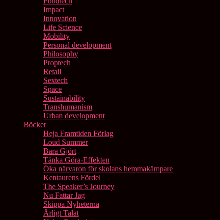
Foodtech
Impact
Innovation
Life Science
Mobility
Personal development
Philosophy
Proptech
Retail
Sextech
Space
Sustainability
Transhumanism
Urban development
Böcker
Heja Framtiden Förlag
Loud Summer
Bara Gjört
Tänka Göra-Effekten
Öka närvaron för skolans hemmakämpare
Kentaurens Fördel
The Speaker’s Journey
Nu Fattar Jag
Skippa Nyheterna
Ärligt Talat