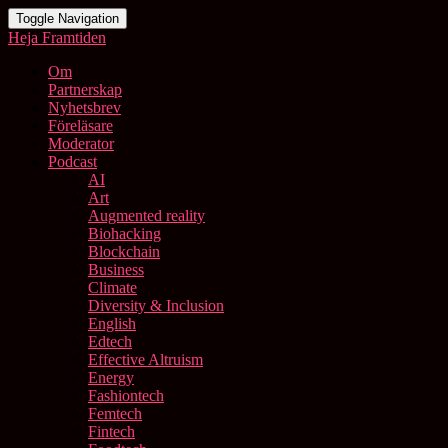
Toggle Navigation
Heja Framtiden
Om
Partnerskap
Nyhetsbrev
Föreläsare
Moderator
Podcast
AI
Art
Augmented reality
Biohacking
Blockchain
Business
Climate
Diversity & Inclusion
English
Edtech
Effective Altruism
Energy
Fashiontech
Femtech
Fintech