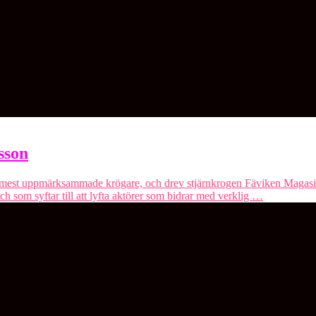
sson
mest uppmärksammade krögare, och drev stjärnkrogen Fäviken Magasinet
och som syftar till att lyfta aktörer som bidrar med verklig …