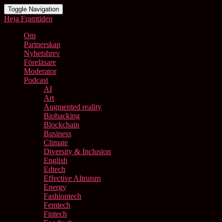
Toggle Navigation
Heja Framtiden
Om
Partnerskap
Nyhetsbrev
Föreläsare
Moderator
Podcast
AI
Art
Augmented reality
Biohacking
Blockchain
Business
Climate
Diversity & Inclusion
English
Edtech
Effective Altruism
Energy
Fashiontech
Femtech
Fintech