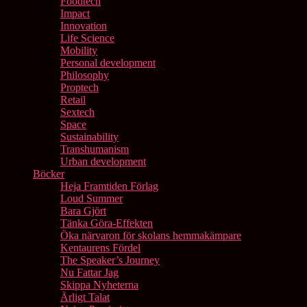
Foodtech
Impact
Innovation
Life Science
Mobility
Personal development
Philosophy
Proptech
Retail
Sextech
Space
Sustainability
Transhumanism
Urban development
Böcker
Heja Framtiden Förlag
Loud Summer
Bara Gjört
Tänka Göra-Effekten
Öka närvaron för skolans hemmakämpare
Kentaurens Fördel
The Speaker’s Journey
Nu Fattar Jag
Skippa Nyheterna
Ärligt Talat