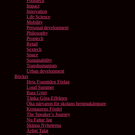
Foodtech
Impact
Innovation
Life Science
Mobility
Personal development
Philosophy
Proptech
Retail
Sextech
Space
Sustainability
Transhumanism
Urban development
Böcker
Heja Framtiden Förlag
Loud Summer
Bara Gjört
Tänka Göra-Effekten
Öka närvaron för skolans hemmakämpare
Kentaurens Fördel
The Speaker’s Journey
Nu Fattar Jag
Skippa Nyheterna
Ärligt Talat