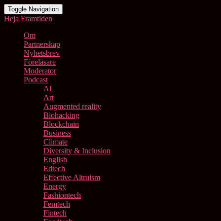
Toggle Navigation
Heja Framtiden
Om
Partnerskap
Nyhetsbrev
Föreläsare
Moderator
Podcast
AI
Art
Augmented reality
Biohacking
Blockchain
Business
Climate
Diversity & Inclusion
English
Edtech
Effective Altruism
Energy
Fashiontech
Femtech
Fintech