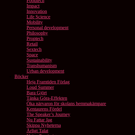
Foodtech
Impact
Innovation
Life Science
Mobility
Personal development
Philosophy
Proptech
Retail
Sextech
Space
Sustainability
Transhumanism
Urban development
Böcker
Heja Framtiden Förlag
Loud Summer
Bara Gjört
Tänka Göra-Effekten
Öka närvaron för skolans hemmakämpare
Kentaurens Fördel
The Speaker’s Journey
Nu Fattar Jag
Skippa Nyheterna
Ärligt Talat