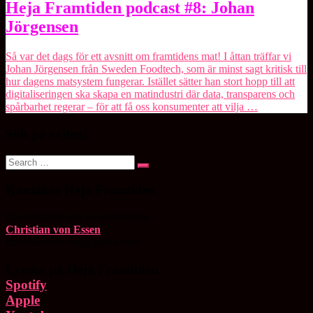
Heja
Heja Framtiden podcast #8: Johan
Framtiden
Jörgensen
podcast
#8:
Johan
Så var det dags för ett avsnitt om framtidens mat! I åttan träffar vi
Jörgensen
Johan Jörgensen från Sweden Foodtech, som är minst sagt kritisk till
hur dagens matsystem fungerar. Istället sätter han stort hopp till att
digitaliseringen ska skapa en matindustri där data, transparens och
spårbarhet regerar – för att få oss konsumenter att vilja …
Sök på sajten!
Search
Search
for:
Kontakta Heja Framtiden
Chefredaktör och programledare:
Christian von Essen
christianvonessen@gmail.com
Lyssna på Heja Framtiden
Spotify
Apple