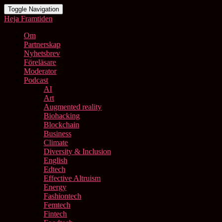
Toggle Navigation
Heja Framtiden
Om
Partnerskap
Nyhetsbrev
Föreläsare
Moderator
Podcast
AI
Art
Augmented reality
Biohacking
Blockchain
Business
Climate
Diversity & Inclusion
English
Edtech
Effective Altruism
Energy
Fashiontech
Femtech
Fintech