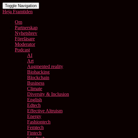
Toggle Navigation
Heja Framtiden
Om
Partnerskap
Nyhetsbrev
Föreläsare
Moderator
Podcast
AI
Art
Augmented reality
Biohacking
Blockchain
Business
Climate
Diversity & Inclusion
English
Edtech
Effective Altruism
Energy
Fashiontech
Femtech
Fintech