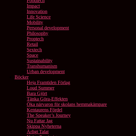
Foodtech
Impact
Innovation
Life Science
Mobility
Personal development
Philosophy
Proptech
Retail
Sextech
Space
Sustainability
Transhumanism
Urban development
Böcker
Heja Framtiden Förlag
Loud Summer
Bara Gjört
Tänka Göra-Effekten
Öka närvaron för skolans hemmakämpare
Kentaurens Fördel
The Speaker’s Journey
Nu Fattar Jag
Skippa Nyheterna
Ärligt Talat