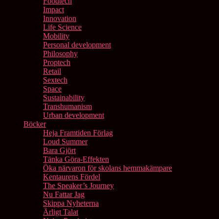
Foodtech
Impact
Innovation
Life Science
Mobility
Personal development
Philosophy
Proptech
Retail
Sextech
Space
Sustainability
Transhumanism
Urban development
Böcker
Heja Framtiden Förlag
Loud Summer
Bara Gjört
Tänka Göra-Effekten
Öka närvaron för skolans hemmakämpare
Kentaurens Fördel
The Speaker’s Journey
Nu Fattar Jag
Skippa Nyheterna
Ärligt Talat