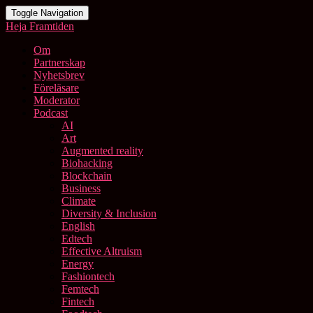
Toggle Navigation
Heja Framtiden
Om
Partnerskap
Nyhetsbrev
Föreläsare
Moderator
Podcast
AI
Art
Augmented reality
Biohacking
Blockchain
Business
Climate
Diversity & Inclusion
English
Edtech
Effective Altruism
Energy
Fashiontech
Femtech
Fintech