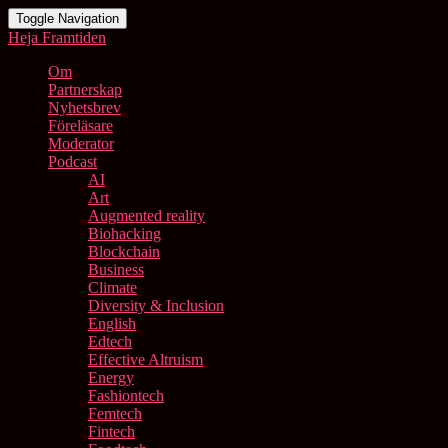
Toggle Navigation
Heja Framtiden
Om
Partnerskap
Nyhetsbrev
Föreläsare
Moderator
Podcast
AI
Art
Augmented reality
Biohacking
Blockchain
Business
Climate
Diversity & Inclusion
English
Edtech
Effective Altruism
Energy
Fashiontech
Femtech
Fintech