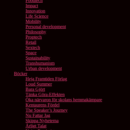
Foodtech
Impact
Innovation
Life Science
Mobility
Personal development
Philosophy
Proptech
Retail
Sextech
Space
Sustainability
Transhumanism
Urban development
Böcker
Heja Framtiden Förlag
Loud Summer
Bara Gjört
Tänka Göra-Effekten
Öka närvaron för skolans hemmakämpare
Kentaurens Fördel
The Speaker’s Journey
Nu Fattar Jag
Skippa Nyheterna
Ärligt Talat