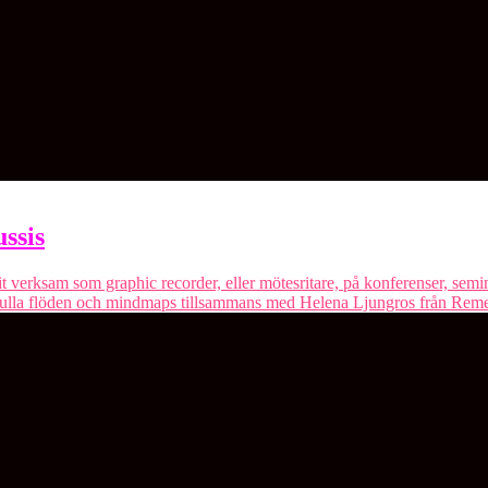
ssis
rit verksam som graphic recorder, eller mötesritare, på konferenser, se
lekfulla flöden och mindmaps tillsammans med Helena Ljungros från R