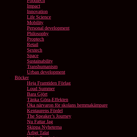
Foodtech
Impact
Innovation
Life Science
Mobility
Personal development
Philosophy
Proptech
Retail
Sextech
Space
Sustainability
Transhumanism
Urban development
Böcker
Heja Framtiden Förlag
Loud Summer
Bara Gjört
Tänka Göra-Effekten
Öka närvaron för skolans hemmakämpare
Kentaurens Fördel
The Speaker’s Journey
Nu Fattar Jag
Skippa Nyheterna
Ärligt Talat