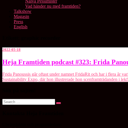
Naiva Pessimister
Vad händer nu med framtiden?
Talkshow
Magasin
Press
English
Etikett:
graphic recorder
2022-05-18
Heja
Heja Framtiden podcast #323: Frida Panou
Framtiden
podcast
Frida Panoussis går oftast under namnet FridaRit och har i flera år va
#323:
Sustainability Expo, där hon illustrerade hon scenframträdanden i 
Frida
Panoussis
Sök på sajten!
Search
Search
for:
Kontakta Heja Framtiden
Chefredaktör och programledare: