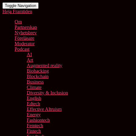
Toggle Navigation
Heja Framtiden
Om
Partnerskap
Nyhetsbrev
Föreläsare
Moderator
Podcast
AI
Art
Augmented reality
Biohacking
Blockchain
Business
Climate
Diversity & Inclusion
English
Edtech
Effective Altruism
Energy
Fashiontech
Femtech
Fintech