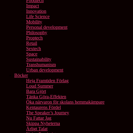
Foodtech
Impact
Innovation
Life Science
Mobility
Personal development
Philosophy
Proptech
Retail
Sextech
Space
Sustainability
Transhumanism
Urban development
Böcker
Heja Framtiden Förlag
Loud Summer
Bara Gjört
Tänka Göra-Effekten
Öka närvaron för skolans hemmakämpare
Kentaurens Fördel
The Speaker’s Journey
Nu Fattar Jag
Skippa Nyheterna
Ärligt Talat