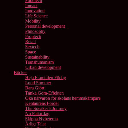
Foodtech
Impact
Innovation
Life Science
Mobility
Personal development
Philosophy
Proptech
Retail
Sextech
Space
Sustainability
Transhumanism
Urban development
Böcker
Heja Framtiden Förlag
Loud Summer
Bara Gjört
Tänka Göra-Effekten
Öka närvaron för skolans hemmakämpare
Kentaurens Fördel
The Speaker’s Journey
Nu Fattar Jag
Skippa Nyheterna
Ärligt Talat