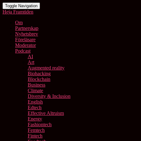
Toggle Navigation
Heja Framtiden
Om
Partnerskap
Nyhetsbrev
Föreläsare
Moderator
Podcast
AI
Art
Augmented reality
Biohacking
Blockchain
Business
Climate
Diversity & Inclusion
English
Edtech
Effective Altruism
Energy
Fashiontech
Femtech
Fintech