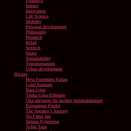
Foodtech
Impact
Innovation
Life Science
Mobility
Personal development
Philosophy
Proptech
Retail
Sextech
Space
Sustainability
Transhumanism
Urban development
Böcker
Heja Framtiden Förlag
Loud Summer
Bara Gjört
Tänka Göra-Effekten
Öka närvaron för skolans hemmakämpare
Kentaurens Fördel
The Speaker’s Journey
Nu Fattar Jag
Skippa Nyheterna
Ärligt Talat