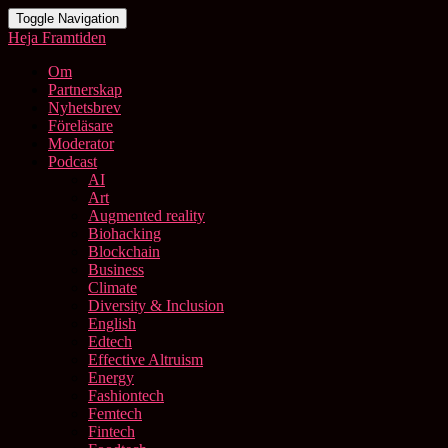
Toggle Navigation
Heja Framtiden
Om
Partnerskap
Nyhetsbrev
Föreläsare
Moderator
Podcast
AI
Art
Augmented reality
Biohacking
Blockchain
Business
Climate
Diversity & Inclusion
English
Edtech
Effective Altruism
Energy
Fashiontech
Femtech
Fintech