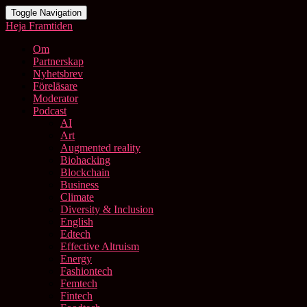
Toggle Navigation
Heja Framtiden
Om
Partnerskap
Nyhetsbrev
Föreläsare
Moderator
Podcast
AI
Art
Augmented reality
Biohacking
Blockchain
Business
Climate
Diversity & Inclusion
English
Edtech
Effective Altruism
Energy
Fashiontech
Femtech
Fintech