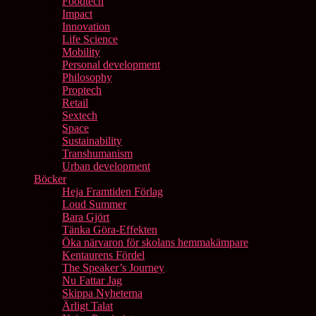
Foodtech
Impact
Innovation
Life Science
Mobility
Personal development
Philosophy
Proptech
Retail
Sextech
Space
Sustainability
Transhumanism
Urban development
Böcker
Heja Framtiden Förlag
Loud Summer
Bara Gjört
Tänka Göra-Effekten
Öka närvaron för skolans hemmakämpare
Kentaurens Fördel
The Speaker’s Journey
Nu Fattar Jag
Skippa Nyheterna
Ärligt Talat