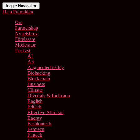
Toggle Navigation
Heja Framtiden
Om
Partnerskap
Nyhetsbrev
Föreläsare
Moderator
Podcast
AI
Art
Augmented reality
Biohacking
Blockchain
Business
Climate
Diversity & Inclusion
English
Edtech
Effective Altruism
Energy
Fashiontech
Femtech
Fintech