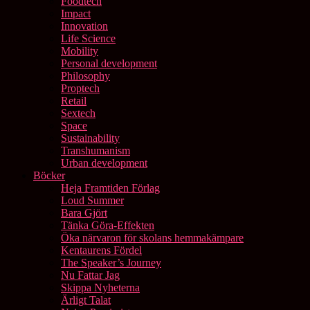
Foodtech
Impact
Innovation
Life Science
Mobility
Personal development
Philosophy
Proptech
Retail
Sextech
Space
Sustainability
Transhumanism
Urban development
Böcker
Heja Framtiden Förlag
Loud Summer
Bara Gjört
Tänka Göra-Effekten
Öka närvaron för skolans hemmakämpare
Kentaurens Fördel
The Speaker’s Journey
Nu Fattar Jag
Skippa Nyheterna
Ärligt Talat