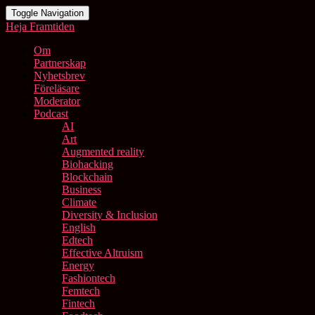
Toggle Navigation
Heja Framtiden
Om
Partnerskap
Nyhetsbrev
Föreläsare
Moderator
Podcast
AI
Art
Augmented reality
Biohacking
Blockchain
Business
Climate
Diversity & Inclusion
English
Edtech
Effective Altruism
Energy
Fashiontech
Femtech
Fintech