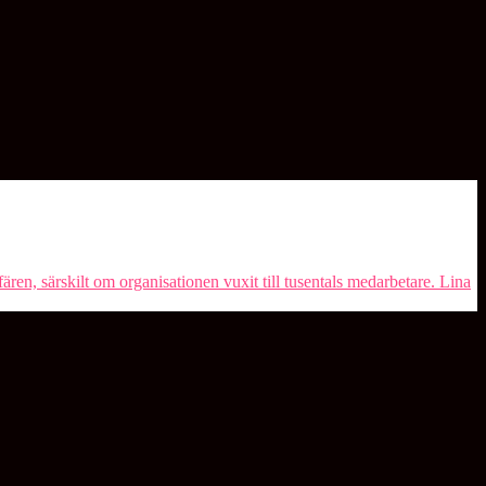
ren, särskilt om organisationen vuxit till tusentals medarbetare. ⁠Lina