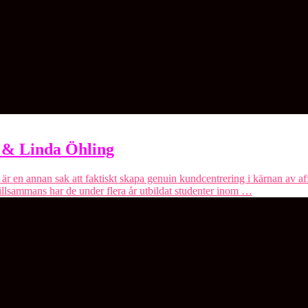
 & Linda Öhling
 är en annan sak att faktiskt skapa genuin kundcentrering i kärnan av affä
 Tillsammans har de under flera år utbildat studenter inom …