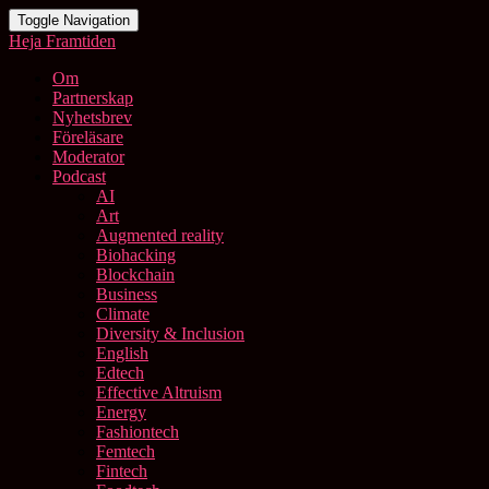
Toggle Navigation
Heja Framtiden
Om
Partnerskap
Nyhetsbrev
Föreläsare
Moderator
Podcast
AI
Art
Augmented reality
Biohacking
Blockchain
Business
Climate
Diversity & Inclusion
English
Edtech
Effective Altruism
Energy
Fashiontech
Femtech
Fintech