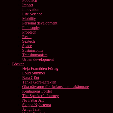
Foodtech
Impact
Innovation
Life Science
Mobility
Personal development
Philosophy
Proptech
Retail
Sextech
Space
Sustainability
Transhumanism
Urban development
Böcker
Heja Framtiden Förlag
Loud Summer
Bara Gjört
Tänka Göra-Effekten
Öka närvaron för skolans hemmakämpare
Kentaurens Fördel
The Speaker’s Journey
Nu Fattar Jag
Skippa Nyheterna
Ärligt Talat