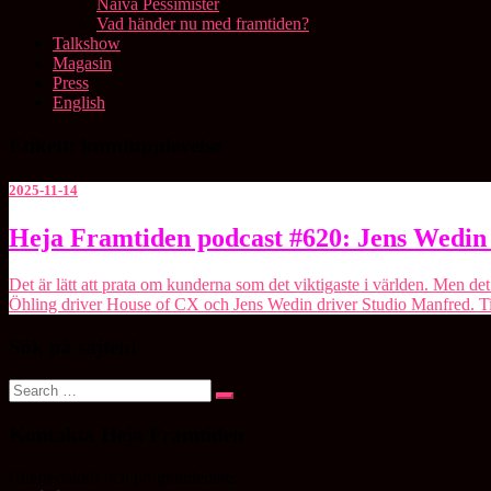
Naiva Pessimister
Vad händer nu med framtiden?
Talkshow
Magasin
Press
English
Etikett:
kundupplevelse
2025-11-14
Heja
Heja Framtiden podcast #620: Jens Wedin
Framtiden
podcast
Det är lätt att prata om kunderna som det viktigaste i världen. Men det
#620:
Öhling⁠ driver ⁠House of CX⁠ och ⁠Jens Wedin⁠ driver ⁠Studio Manfred⁠.
Jens
Wedin
Sök på sajten!
&
Linda
Search
Öhling
Search
for:
Kontakta Heja Framtiden
Chefredaktör och programledare: