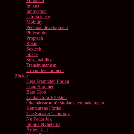
Foodtech
Impact
Innovation
Life Science
Mobility
Personal development
Philosophy
Proptech
Retail
Sextech
Space
Sustainability
Transhumanism
Urban development
Böcker
Heja Framtiden Förlag
Loud Summer
Bara Gjört
Tänka Göra-Effekten
Öka närvaron för skolans hemmakämpare
Kentaurens Fördel
The Speaker’s Journey
Nu Fattar Jag
Skippa Nyheterna
Ärligt Talat