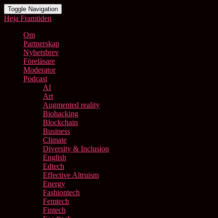
Toggle Navigation
Heja Framtiden
Om
Partnerskap
Nyhetsbrev
Föreläsare
Moderator
Podcast
AI
Art
Augmented reality
Biohacking
Blockchain
Business
Climate
Diversity & Inclusion
English
Edtech
Effective Altruism
Energy
Fashiontech
Femtech
Fintech