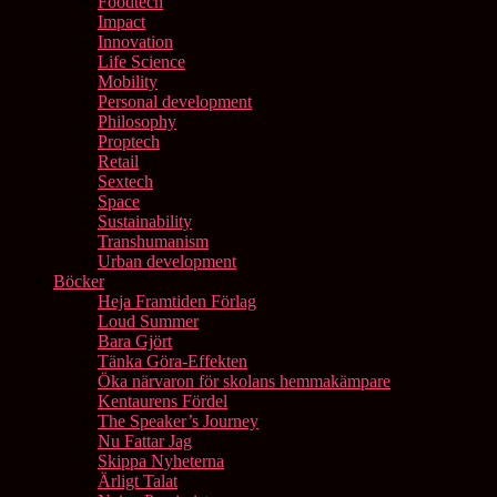
Foodtech
Impact
Innovation
Life Science
Mobility
Personal development
Philosophy
Proptech
Retail
Sextech
Space
Sustainability
Transhumanism
Urban development
Böcker
Heja Framtiden Förlag
Loud Summer
Bara Gjört
Tänka Göra-Effekten
Öka närvaron för skolans hemmakämpare
Kentaurens Fördel
The Speaker’s Journey
Nu Fattar Jag
Skippa Nyheterna
Ärligt Talat