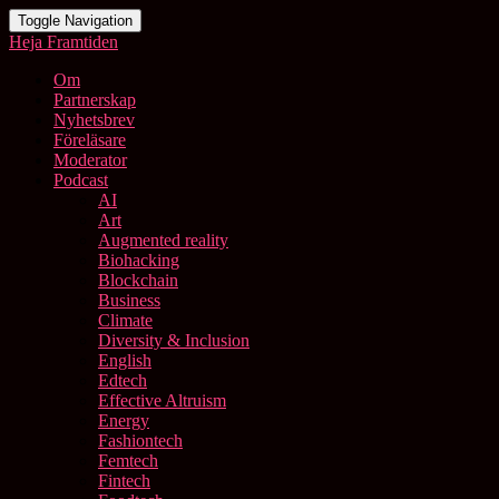
Toggle Navigation
Heja Framtiden
Om
Partnerskap
Nyhetsbrev
Föreläsare
Moderator
Podcast
AI
Art
Augmented reality
Biohacking
Blockchain
Business
Climate
Diversity & Inclusion
English
Edtech
Effective Altruism
Energy
Fashiontech
Femtech
Fintech