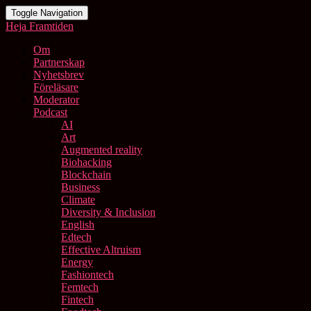
Toggle Navigation
Heja Framtiden
Om
Partnerskap
Nyhetsbrev
Föreläsare
Moderator
Podcast
AI
Art
Augmented reality
Biohacking
Blockchain
Business
Climate
Diversity & Inclusion
English
Edtech
Effective Altruism
Energy
Fashiontech
Femtech
Fintech