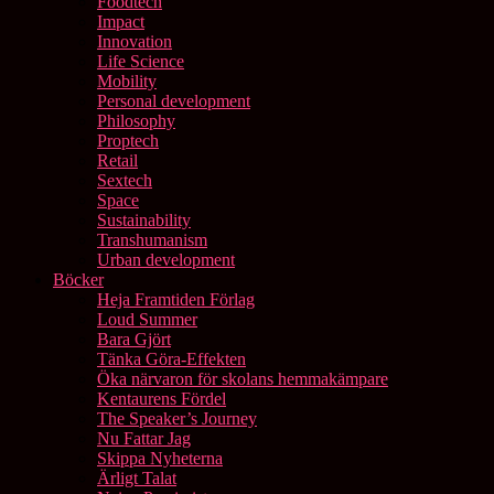
Foodtech
Impact
Innovation
Life Science
Mobility
Personal development
Philosophy
Proptech
Retail
Sextech
Space
Sustainability
Transhumanism
Urban development
Böcker
Heja Framtiden Förlag
Loud Summer
Bara Gjört
Tänka Göra-Effekten
Öka närvaron för skolans hemmakämpare
Kentaurens Fördel
The Speaker’s Journey
Nu Fattar Jag
Skippa Nyheterna
Ärligt Talat