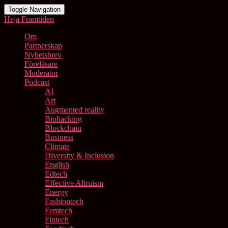
Toggle Navigation
Heja Framtiden
Om
Partnerskap
Nyhetsbrev
Föreläsare
Moderator
Podcast
AI
Art
Augmented reality
Biohacking
Blockchain
Business
Climate
Diversity & Inclusion
English
Edtech
Effective Altruism
Energy
Fashiontech
Femtech
Fintech