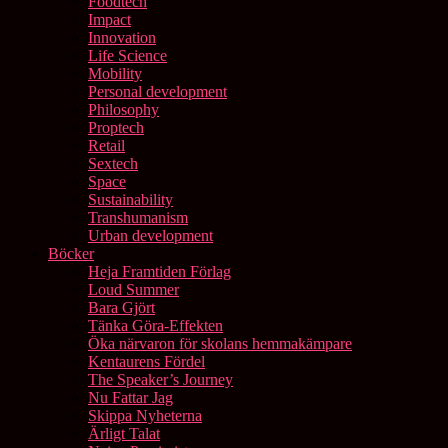
Foodtech
Impact
Innovation
Life Science
Mobility
Personal development
Philosophy
Proptech
Retail
Sextech
Space
Sustainability
Transhumanism
Urban development
Böcker
Heja Framtiden Förlag
Loud Summer
Bara Gjört
Tänka Göra-Effekten
Öka närvaron för skolans hemmakämpare
Kentaurens Fördel
The Speaker’s Journey
Nu Fattar Jag
Skippa Nyheterna
Ärligt Talat