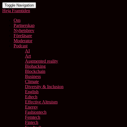
Toggle Navigation
Heja Framtiden
Om
Partnerskap
Nyhetsbrev
Föreläsare
Moderator
Podcast
AI
Art
Augmented reality
Biohacking
Blockchain
Business
Climate
Diversity & Inclusion
English
Edtech
Effective Altruism
Energy
Fashiontech
Femtech
Fintech