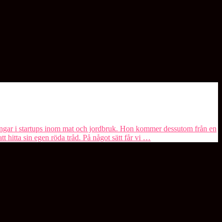
ringar i startups inom mat och jordbruk. Hon kommer dessutom från en
 hitta sin egen röda tråd. På något sätt får vi …