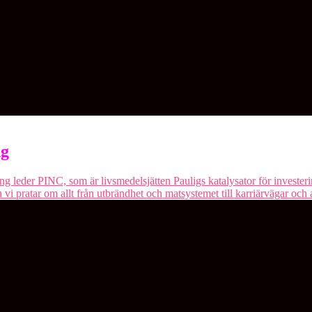
ng
g leder PINC, som är livsmedelsjätten Pauligs katalysator för investe
 pratar om allt från utbrändhet och matsystemet till karriärvägar och att