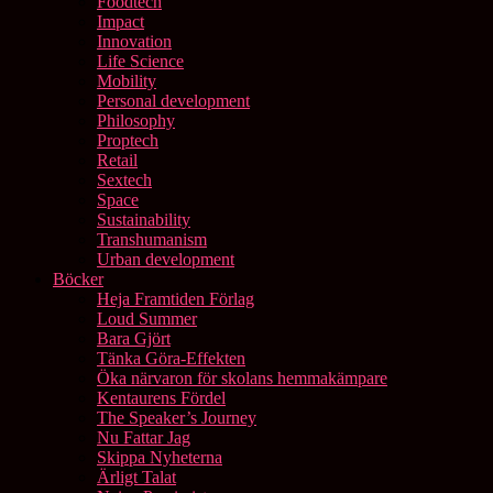
Foodtech
Impact
Innovation
Life Science
Mobility
Personal development
Philosophy
Proptech
Retail
Sextech
Space
Sustainability
Transhumanism
Urban development
Böcker
Heja Framtiden Förlag
Loud Summer
Bara Gjört
Tänka Göra-Effekten
Öka närvaron för skolans hemmakämpare
Kentaurens Fördel
The Speaker’s Journey
Nu Fattar Jag
Skippa Nyheterna
Ärligt Talat