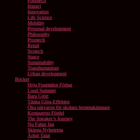
Foodtech
Impact
Innovation
Life Science
Mobility
Personal development
Philosophy
Proptech
Retail
Sextech
Space
Sustainability
Transhumanism
Urban development
Böcker
Heja Framtiden Förlag
Loud Summer
Bara Gjört
Tänka Göra-Effekten
Öka närvaron för skolans hemmakämpare
Kentaurens Fördel
The Speaker’s Journey
Nu Fattar Jag
Skippa Nyheterna
Ärligt Talat