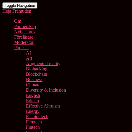
Toggle Navigation
Heja Framtiden
Om
Partnerskap
Nyhetsbrev
Föreläsare
Moderator
Podcast
AI
Art
Augmented reality
Biohacking
Blockchain
Business
Climate
Diversity & Inclusion
English
Edtech
Effective Altruism
Energy
Fashiontech
Femtech
Fintech