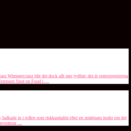
 Sara Wimmercranz blir det dock allt mer tydligt: det är entreprenörerna
ferensen ⁠Spot on Food⁠ i …
 halkade in i rollen som riskkapitalist efter en smärtsam insikt om det
investerar …