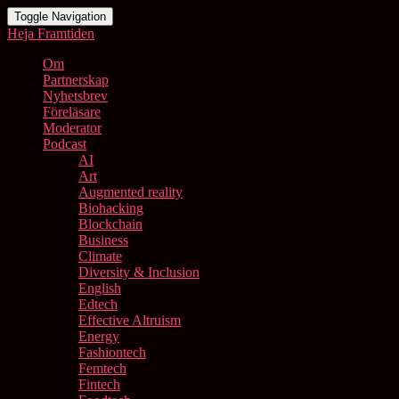
Toggle Navigation
Heja Framtiden
Om
Partnerskap
Nyhetsbrev
Föreläsare
Moderator
Podcast
AI
Art
Augmented reality
Biohacking
Blockchain
Business
Climate
Diversity & Inclusion
English
Edtech
Effective Altruism
Energy
Fashiontech
Femtech
Fintech