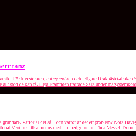
mercranz
 framtid. För investeraren, entreprenören och tidigare Draknästet-draken
 allt stöd de kan få. Heja Framtiden träffade Sara under matsystemkon
ga grundare. Varför är det så – och varför är det ett problem? Nora Bavey
ventional Ventures⁠ tillsammans med sin medgrundare Thea Messel. Duon 