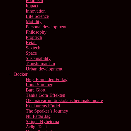
Foodtech
Impact
Innovation
Life Science
Mobility
Personal development
Philosophy
Proptech
Retail
Sextech
Space
Sustainability
Transhumanism
Urban development
Böcker
Heja Framtiden Förlag
Loud Summer
Bara Gjört
Tänka Göra-Effekten
Öka närvaron för skolans hemmakämpare
Kentaurens Fördel
The Speaker’s Journey
Nu Fattar Jag
Skippa Nyheterna
Ärligt Talat