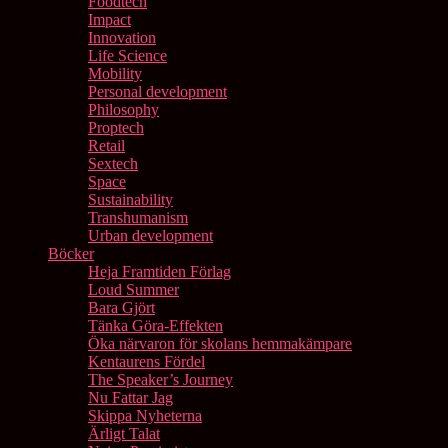
Foodtech
Impact
Innovation
Life Science
Mobility
Personal development
Philosophy
Proptech
Retail
Sextech
Space
Sustainability
Transhumanism
Urban development
Böcker
Heja Framtiden Förlag
Loud Summer
Bara Gjört
Tänka Göra-Effekten
Öka närvaron för skolans hemmakämpare
Kentaurens Fördel
The Speaker’s Journey
Nu Fattar Jag
Skippa Nyheterna
Ärligt Talat