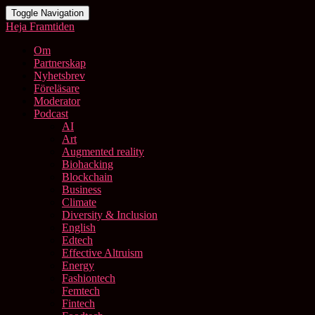
Toggle Navigation
Heja Framtiden
Om
Partnerskap
Nyhetsbrev
Föreläsare
Moderator
Podcast
AI
Art
Augmented reality
Biohacking
Blockchain
Business
Climate
Diversity & Inclusion
English
Edtech
Effective Altruism
Energy
Fashiontech
Femtech
Fintech