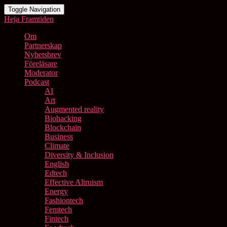
Toggle Navigation
Heja Framtiden
Om
Partnerskap
Nyhetsbrev
Föreläsare
Moderator
Podcast
AI
Art
Augmented reality
Biohacking
Blockchain
Business
Climate
Diversity & Inclusion
English
Edtech
Effective Altruism
Energy
Fashiontech
Femtech
Fintech