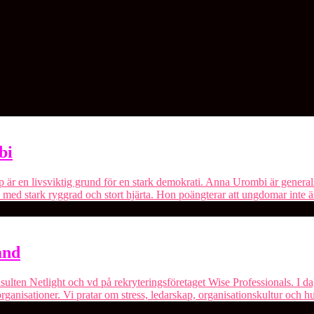
bi
p är en livsviktig grund för en stark demokrati. Anna Urombi är genera
e med stark ryggrad och stort hjärta. Hon poängterar att ungdomar inte 
and
ulten Netlight och vd på rekryteringsföretaget Wise Professionals. I 
ganisationer. Vi pratar om stress, ledarskap, organisationskultur och hu