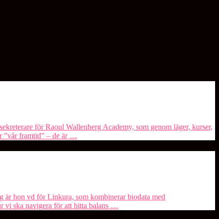
lsekreterare för ⁠Raoul Wallenberg Academy⁠, som genom läger, kurser,
är ”vår framtid” – de är …
dag är hon vd för Linkura, som kombinerar biodata med
r vi ska navigera för att hitta balans …