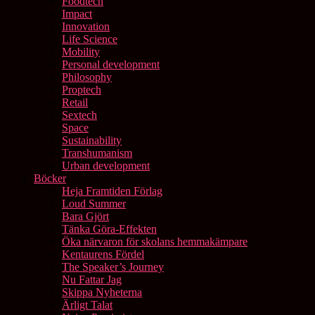
Foodtech
Impact
Innovation
Life Science
Mobility
Personal development
Philosophy
Proptech
Retail
Sextech
Space
Sustainability
Transhumanism
Urban development
Böcker
Heja Framtiden Förlag
Loud Summer
Bara Gjört
Tänka Göra-Effekten
Öka närvaron för skolans hemmakämpare
Kentaurens Fördel
The Speaker’s Journey
Nu Fattar Jag
Skippa Nyheterna
Ärligt Talat