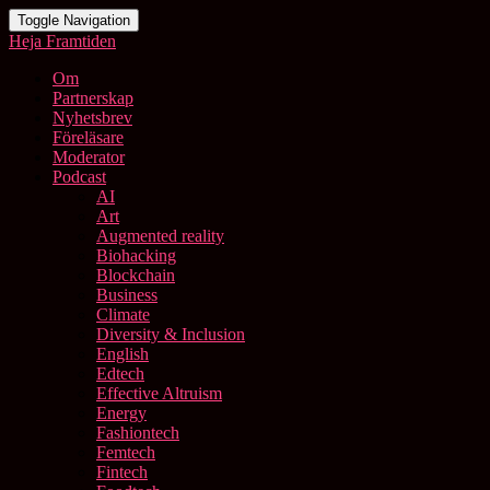
Toggle Navigation
Heja Framtiden
Om
Partnerskap
Nyhetsbrev
Föreläsare
Moderator
Podcast
AI
Art
Augmented reality
Biohacking
Blockchain
Business
Climate
Diversity & Inclusion
English
Edtech
Effective Altruism
Energy
Fashiontech
Femtech
Fintech