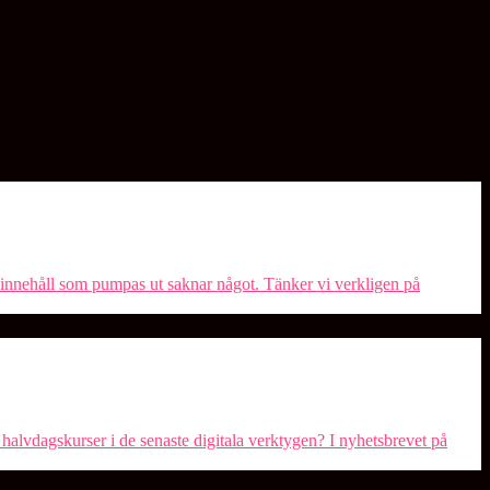
I-innehåll som pumpas ut saknar något. Tänker vi verkligen på
 halvdagskurser i de senaste digitala verktygen? I nyhetsbrevet på