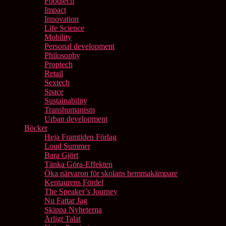
Foodtech
Impact
Innovation
Life Science
Mobility
Personal development
Philosophy
Proptech
Retail
Sextech
Space
Sustainability
Transhumanism
Urban development
Böcker
Heja Framtiden Förlag
Loud Summer
Bara Gjört
Tänka Göra-Effekten
Öka närvaron för skolans hemmakämpare
Kentaurens Fördel
The Speaker’s Journey
Nu Fattar Jag
Skippa Nyheterna
Ärligt Talat