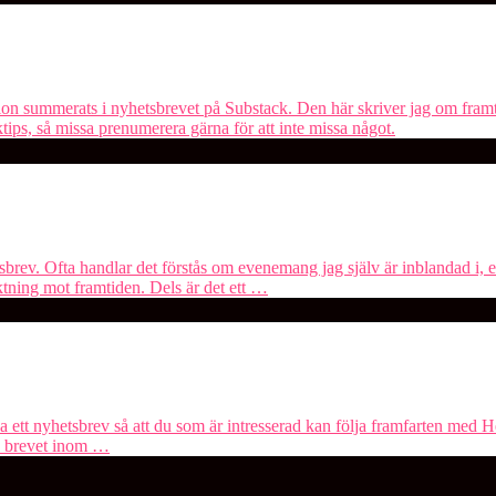
tion summerats i nyhetsbrevet på Substack. Den här skriver jag om fram
tips, så missa prenumerera gärna för att inte missa något.
hetsbrev. Ofta handlar det förstås om evenemang jag själv är inblandad i
ktning mot framtiden. Dels är det ett …
kla ett nyhetsbrev så att du som är intresserad kan följa framfarten med
a brevet inom …