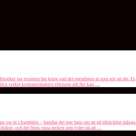
örsöker jag resonera lite kring vad det egentligen är som gör att det A
själva verket kontraproduktivt eftersom allt fler kan …
 oss in i framtiden – handlar det inte bara om att gå tillräckligt många
volution, och det finns vissa tecken som tyder på att …