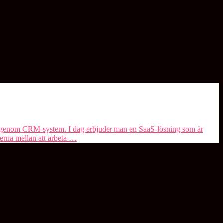
er genom CRM-system. I dag erbjuder man en SaaS-lösning som är
derna mellan att arbeta …