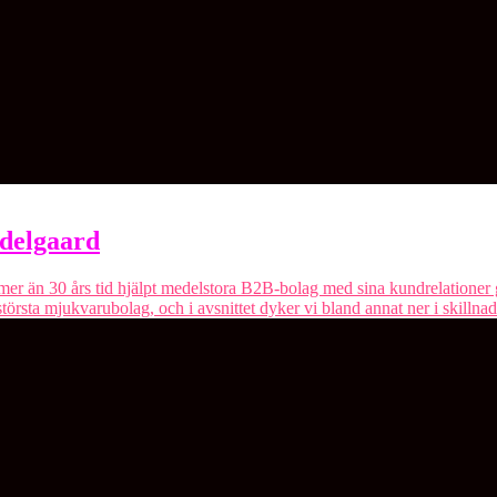
Adelgaard
 mer än 30 års tid hjälpt medelstora B2B-bolag med sina kundrelation
största mjukvarubolag, och i avsnittet dyker vi bland annat ner i skillna