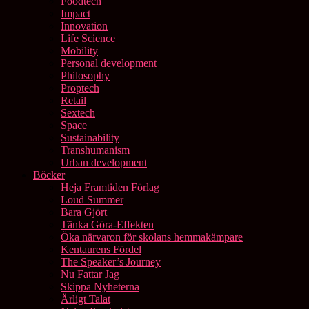
Foodtech
Impact
Innovation
Life Science
Mobility
Personal development
Philosophy
Proptech
Retail
Sextech
Space
Sustainability
Transhumanism
Urban development
Böcker
Heja Framtiden Förlag
Loud Summer
Bara Gjört
Tänka Göra-Effekten
Öka närvaron för skolans hemmakämpare
Kentaurens Fördel
The Speaker’s Journey
Nu Fattar Jag
Skippa Nyheterna
Ärligt Talat