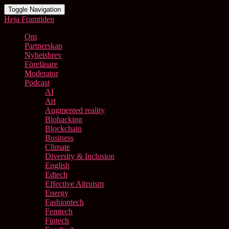
Toggle Navigation
Heja Framtiden
Om
Partnerskap
Nyhetsbrev
Föreläsare
Moderator
Podcast
AI
Art
Augmented reality
Biohacking
Blockchain
Business
Climate
Diversity & Inclusion
English
Edtech
Effective Altruism
Energy
Fashiontech
Femtech
Fintech