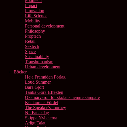
Foodtech
Impact
Innovation
Life Science
Mobility
Personal development
Philosophy
Proptech
Retail
Sextech
Space
Sustainability
Transhumanism
Urban development
Böcker
Heja Framtiden Förlag
Loud Summer
Bara Gjört
Tänka Göra-Effekten
Öka närvaron för skolans hemmakämpare
Kentaurens Fördel
The Speaker’s Journey
Nu Fattar Jag
Skippa Nyheterna
Ärligt Talat