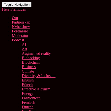
Toggle Navigation
Heja Framtiden
Om
Partnerskap
Nyhetsbrev
Föreläsare
Moderator
Podcast
AI
Art
Augmented reality
Biohacking
Blockchain
Business
Climate
Diversity & Inclusion
English
Edtech
Effective Altruism
Energy
Fashiontech
Femtech
Fintech