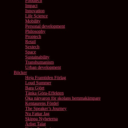
Foodtech
Impact
Innovation
Life Science
Mobility
Personal development
Philosophy
Proptech
Retail
Sextech
Space
Sustainability
Transhumanism
Urban development
Böcker
Heja Framtiden Förlag
Loud Summer
Bara Gjört
Tänka Göra-Effekten
Öka närvaron för skolans hemmakämpare
Kentaurens Fördel
The Speaker’s Journey
Nu Fattar Jag
Skippa Nyheterna
Ärligt Talat