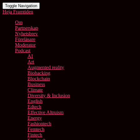
Toggle Navigation
Heja Framtiden
Om
Partnerskap
Nyhetsbrev
Föreläsare
Moderator
Podcast
AI
Art
Augmented reality
Biohacking
Blockchain
Business
Climate
Diversity & Inclusion
English
Edtech
Effective Altruism
Energy
Fashiontech
Femtech
Fintech