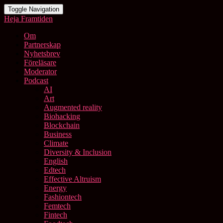
Toggle Navigation
Heja Framtiden
Om
Partnerskap
Nyhetsbrev
Föreläsare
Moderator
Podcast
AI
Art
Augmented reality
Biohacking
Blockchain
Business
Climate
Diversity & Inclusion
English
Edtech
Effective Altruism
Energy
Fashiontech
Femtech
Fintech