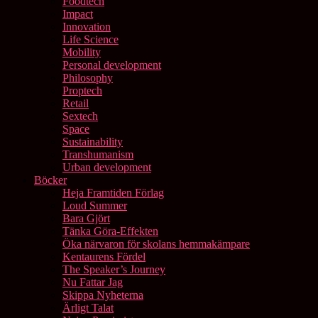
Foodtech
Impact
Innovation
Life Science
Mobility
Personal development
Philosophy
Proptech
Retail
Sextech
Space
Sustainability
Transhumanism
Urban development
Böcker
Heja Framtiden Förlag
Loud Summer
Bara Gjört
Tänka Göra-Effekten
Öka närvaron för skolans hemmakämpare
Kentaurens Fördel
The Speaker’s Journey
Nu Fattar Jag
Skippa Nyheterna
Ärligt Talat