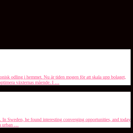
isk odling i hemmet. Nu är tiden mogen för att skala upp bolaget,
t optimera växternas mående. I …
t. In Sweden, he found interesting converging opportunities, and today
in urban …