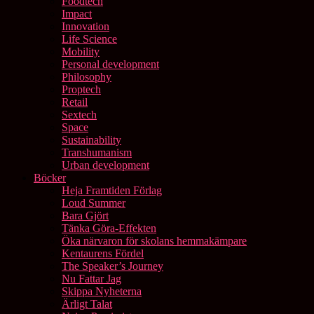
Foodtech
Impact
Innovation
Life Science
Mobility
Personal development
Philosophy
Proptech
Retail
Sextech
Space
Sustainability
Transhumanism
Urban development
Böcker
Heja Framtiden Förlag
Loud Summer
Bara Gjört
Tänka Göra-Effekten
Öka närvaron för skolans hemmakämpare
Kentaurens Fördel
The Speaker’s Journey
Nu Fattar Jag
Skippa Nyheterna
Ärligt Talat