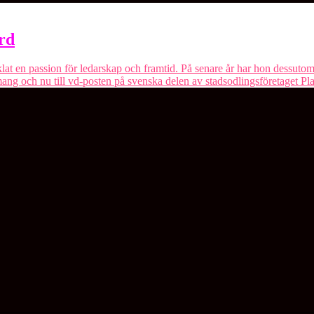
rd
 en passion för ledarskap och framtid. På senare år har hon dessutom al
ang och nu till vd-posten på svenska delen av stadsodlingsföretaget P