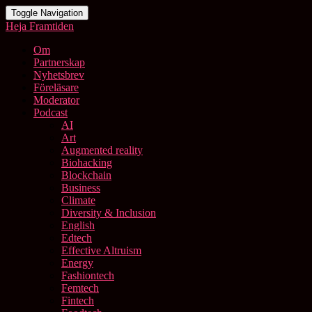
Toggle Navigation
Heja Framtiden
Om
Partnerskap
Nyhetsbrev
Föreläsare
Moderator
Podcast
AI
Art
Augmented reality
Biohacking
Blockchain
Business
Climate
Diversity & Inclusion
English
Edtech
Effective Altruism
Energy
Fashiontech
Femtech
Fintech