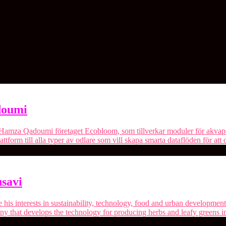
doumi
Hamza Qadoumi företaget Ecobloom, som tillverkar moduler för akvapon
ttform till alla typer av odlare som vill skapa smarta dataflöden för at
savi
his interests in sustainability, technology, food and urban developmen
ny that develops the technology for producing herbs and leafy greens 