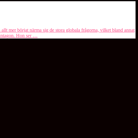
lt mer börjat närma sig de stora globala frågorna, vilket bland annat
lantagon. Hon ser …