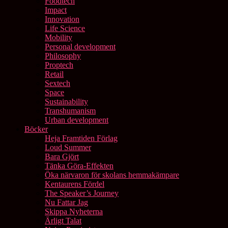
Foodtech
Impact
Innovation
Life Science
Mobility
Personal development
Philosophy
Proptech
Retail
Sextech
Space
Sustainability
Transhumanism
Urban development
Böcker
Heja Framtiden Förlag
Loud Summer
Bara Gjört
Tänka Göra-Effekten
Öka närvaron för skolans hemmakämpare
Kentaurens Fördel
The Speaker’s Journey
Nu Fattar Jag
Skippa Nyheterna
Ärligt Talat