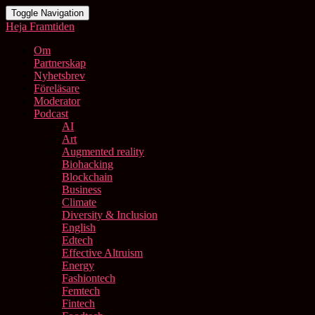
Toggle Navigation
Heja Framtiden
Om
Partnerskap
Nyhetsbrev
Föreläsare
Moderator
Podcast
AI
Art
Augmented reality
Biohacking
Blockchain
Business
Climate
Diversity & Inclusion
English
Edtech
Effective Altruism
Energy
Fashiontech
Femtech
Fintech