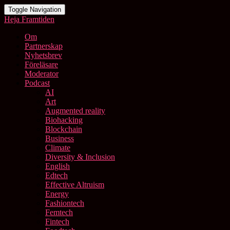
Toggle Navigation
Heja Framtiden
Om
Partnerskap
Nyhetsbrev
Föreläsare
Moderator
Podcast
AI
Art
Augmented reality
Biohacking
Blockchain
Business
Climate
Diversity & Inclusion
English
Edtech
Effective Altruism
Energy
Fashiontech
Femtech
Fintech