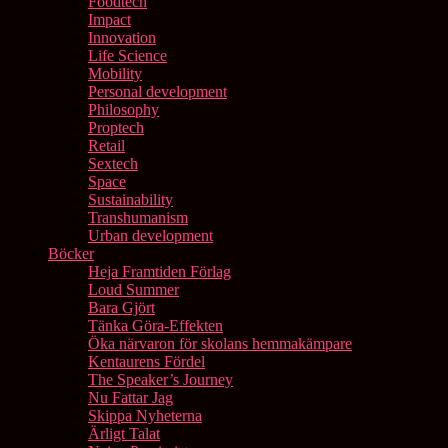
Foodtech
Impact
Innovation
Life Science
Mobility
Personal development
Philosophy
Proptech
Retail
Sextech
Space
Sustainability
Transhumanism
Urban development
Böcker
Heja Framtiden Förlag
Loud Summer
Bara Gjört
Tänka Göra-Effekten
Öka närvaron för skolans hemmakämpare
Kentaurens Fördel
The Speaker’s Journey
Nu Fattar Jag
Skippa Nyheterna
Ärligt Talat