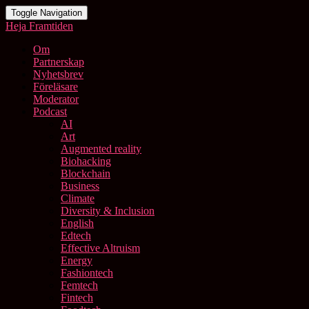
Toggle Navigation
Heja Framtiden
Om
Partnerskap
Nyhetsbrev
Föreläsare
Moderator
Podcast
AI
Art
Augmented reality
Biohacking
Blockchain
Business
Climate
Diversity & Inclusion
English
Edtech
Effective Altruism
Energy
Fashiontech
Femtech
Fintech