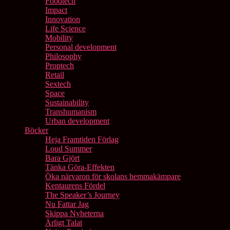
Foodtech
Impact
Innovation
Life Science
Mobility
Personal development
Philosophy
Proptech
Retail
Sextech
Space
Sustainability
Transhumanism
Urban development
Böcker
Heja Framtiden Förlag
Loud Summer
Bara Gjört
Tänka Göra-Effekten
Öka närvaron för skolans hemmakämpare
Kentaurens Fördel
The Speaker’s Journey
Nu Fattar Jag
Skippa Nyheterna
Ärligt Talat