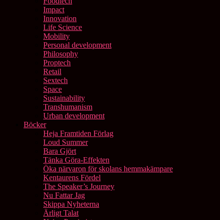
Foodtech
Impact
Innovation
Life Science
Mobility
Personal development
Philosophy
Proptech
Retail
Sextech
Space
Sustainability
Transhumanism
Urban development
Böcker
Heja Framtiden Förlag
Loud Summer
Bara Gjört
Tänka Göra-Effekten
Öka närvaron för skolans hemmakämpare
Kentaurens Fördel
The Speaker’s Journey
Nu Fattar Jag
Skippa Nyheterna
Ärligt Talat