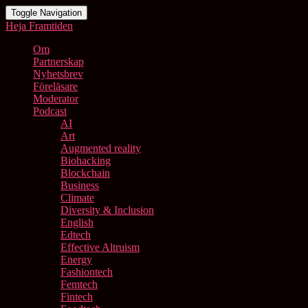
Toggle Navigation
Heja Framtiden
Om
Partnerskap
Nyhetsbrev
Föreläsare
Moderator
Podcast
AI
Art
Augmented reality
Biohacking
Blockchain
Business
Climate
Diversity & Inclusion
English
Edtech
Effective Altruism
Energy
Fashiontech
Femtech
Fintech